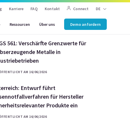
eitgeber zu verschärfter
g
Karriere
FAQ
Kontakt
Connect
DE
beitsmedizinischer Vorsorge
e
Ressourcen
Über uns
Demo anfordern
ÖFFENTLICHT AM 16/06/2026
GS 561: Verschärfte Grenzwerte für
ebserzeugende Metalle in
dustriebetrieben
ÖFFENTLICHT AM 16/06/2026
erreich: Entwurf führt
sennotfallverfahren für Hersteller
herheitsrelevanter Produkte ein
ÖFFENTLICHT AM 16/06/2026