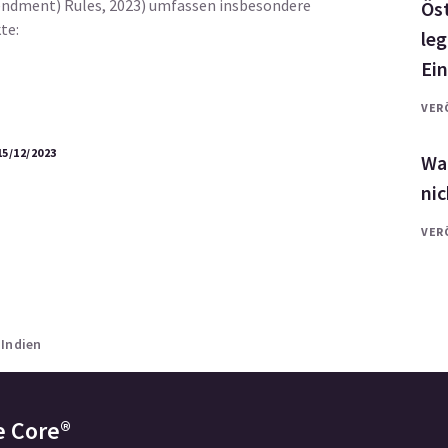
dment) Rules, 2023) umfassen insbesondere
Ös
te:
leg
Ei
VER
5/12/2023
War
nic
VER
»
Indien
e Core®