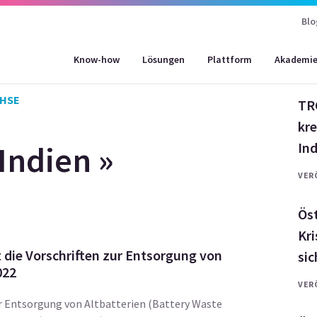
Arb
Blo
ar
Know-how
Lösungen
Plattform
Akademi
VER
 HSE
TR
kr
Indien »
In
VER
Öst
Kri
die Vorschriften zur Entsorgung von
sic
022
VER
ur Entsorgung von Altbatterien (Battery Waste