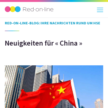
RED-ON-LINE-BLOG: IHRE NACHRICHTEN RUND UM HSE
Neuigkeiten für « China »