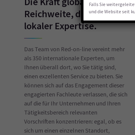
Die Kraft globaler
Falls Sie weitergeleit
Reichweite, die Stärke
und die Website seit k
lokaler Expertise.
Das Team von Red-on-line vereint mehr
als 350 internationale Experten, um
Ihnen überall dort, wo Sie tätig sind,
einen exzellenten Service zu bieten. Sie
können sich auf das Engagement dieser
engagierten Fachleute verlassen, die sich
auf die für Ihr Unternehmen und Ihren
Tätigkeitsbereich relevanten
Vorschriften konzentrieren: egal, ob es
sich um einen einzelnen Standort,