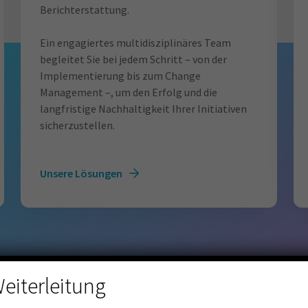
Berichterstattung.
Ein engagiertes multidisziplinäres Team
begleitet Sie bei jedem Schritt – von der
Implementierung bis zum Change
Management –, um den Erfolg und die
langfristige Nachhaltigkeit Ihrer Initiativen
sicherzustellen.
Unsere Lösungen
eiterleitung