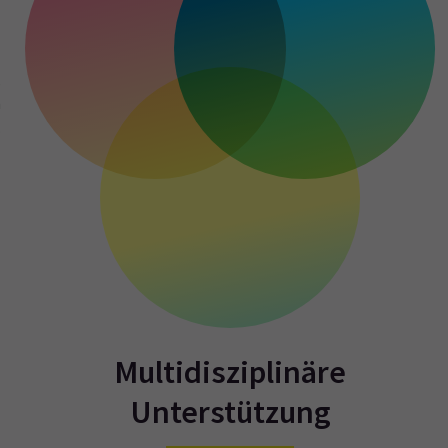
e
,
n
.
Multidisziplinäre
Unterstützung