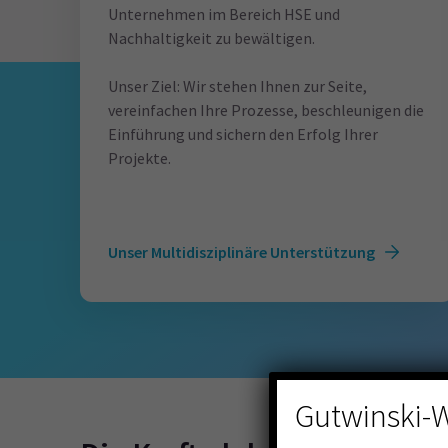
Unternehmen im Bereich HSE und
Nachhaltigkeit zu bewältigen.
Unser Ziel: Wir stehen Ihnen zur Seite,
vereinfachen Ihre Prozesse, beschleunigen die
Einführung und sichern den Erfolg Ihrer
Projekte.
Unser Multidisziplinäre Unterstützung
Gutwinski-W