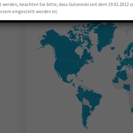
et werden, beachten Sie bitte, dass Gutwinski seit dem 19.01.2022 
urzem eingestellt worden ist.