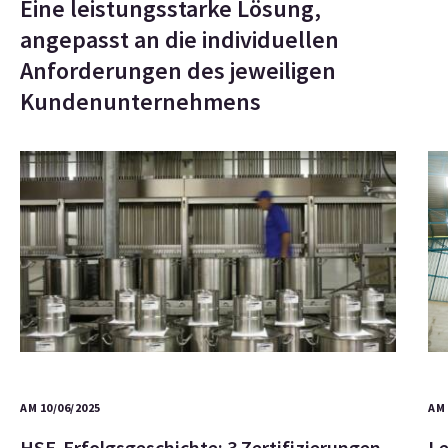
Eine leistungsstarke Lösung,
angepasst an die individuellen
Anforderungen des jeweiligen
Kundenunternehmens
AM 10/06/2025
AM 
HSE-Erfolgsgeschichte: 3 Zertifizierungen
Le