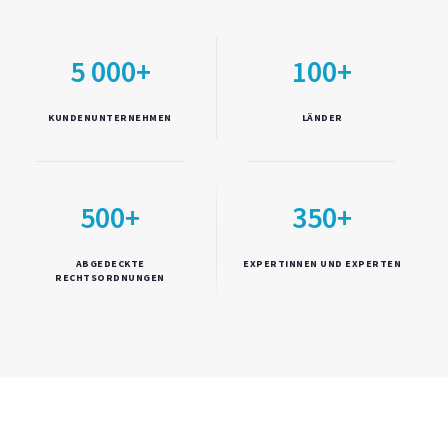
5 000+
100+
KUNDENUNTERNEHMEN
LÄNDER
500+
350+
ABGEDECKTE
EXPERTINNEN UND EXPERTEN
RECHTSORDNUNGEN